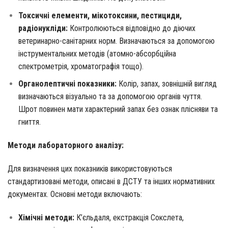
Токсичні елементи, мікотоксини, пестициди,
радіонукліди:
Контролюються відповідно до діючих
ветеринарно-санітарних норм. Визначаються за допомогою
інструментальних методів (атомно-абсорбційна
спектрометрія, хроматографія тощо).
Органолептичні показники:
Колір, запах, зовнішній вигляд
визначаються візуально та за допомогою органів чуття.
Шрот повинен мати характерний запах без ознак плісняви та
гниття.
Методи лабораторного аналізу:
Для визначення цих показників використовуються
стандартизовані методи, описані в ДСТУ та інших нормативних
документах. Основні методи включають:
Хімічні методи:
К’єльдаля, екстракція Сокслета,