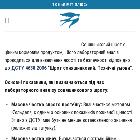
Skip
ТОВ «ЛІМІТ ПЛЮС»
to
content
Соняшниковий шрот є
цінним кормовим продуктом, і його лабораторний аналіз
проводиться для визначення якості та безпечності відповідно
до
ДСТУ 4638:2006
“Шрот соняшниковий. Технічні умови”
.
Основні показники, які визначаються під час
лабораторного аналізу соняшникового шроту:
Масова частка сирого протеїну:
Визначається методом
К’єльдаля, є одним з основних показників поживної цінності.
Згідно з ДСТУ, має бути не менше встановленого значення
(залежно від ґатунку).
Масова частка жиру:
Визначається екстракційним